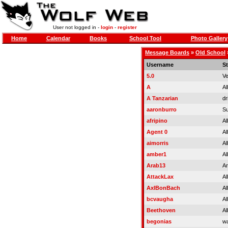
User not logged in -
login
-
register
Home
Calendar
Books
School Tool
Photo Gallery
Message Boards
»
Old School
Username
S
5.0
Ve
A
Al
A Tanzarian
dr
aaronburro
Su
afripino
Al
Agent 0
Al
aimorris
Al
amber1
Al
Arab13
Ar
AttackLax
Al
AxlBonBach
Al
bcvaugha
Al
Beethoven
Al
begonias
wa