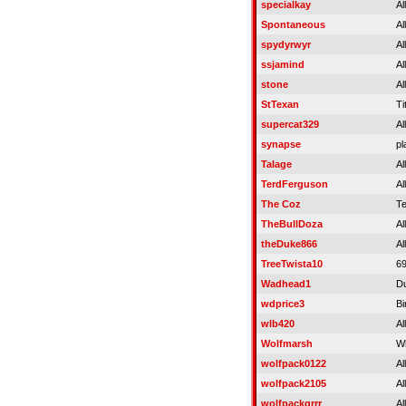
specialkay
Al
Spontaneous
Al
spydyrwyr
Al
ssjamind
Al
stone
Al
StTexan
Ti
supercat329
Al
synapse
pl
Talage
Al
TerdFerguson
Al
The Coz
Te
TheBullDoza
Al
theDuke866
Al
TreeTwista10
69
Wadhead1
Du
wdprice3
Bi
wlb420
Al
Wolfmarsh
W
wolfpack0122
Al
wolfpack2105
Al
wolfpackgrrr
Al