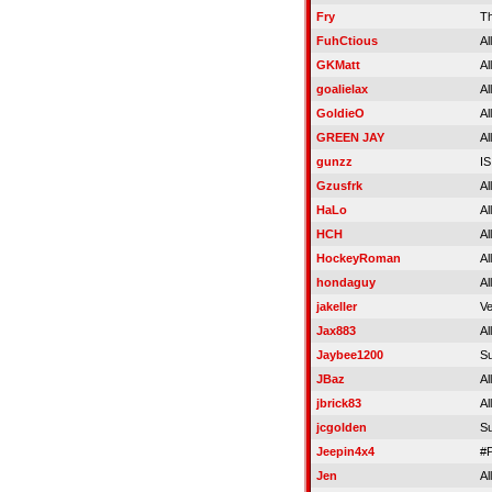
Fry
T
FuhCtious
Al
GKMatt
Al
goalielax
Al
GoldieO
Al
GREEN JAY
Al
gunzz
I
Gzusfrk
Al
HaLo
Al
HCH
Al
HockeyRoman
Al
hondaguy
Al
jakeller
Ve
Jax883
Al
Jaybee1200
S
JBaz
Al
jbrick83
Al
jcgolden
S
Jeepin4x4
#
Jen
Al