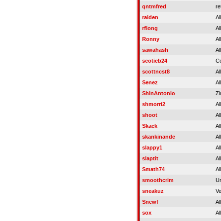
qntmfred
re
raiden
Al
rflong
Al
Ronny
Al
sawahash
Al
scotieb24
C
scottncst8
Al
Senez
Al
ShinAntonio
Zi
shmorri2
Al
shoot
Al
Skack
Al
skankinande
Al
slappy1
Al
slaptit
Al
Smath74
Al
smoothcrim
Un
sneakuz
Ve
Snewf
Al
sox
Al