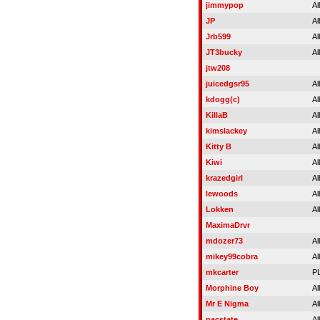
jimmypop
Al
JP
Al
Jrb599
Al
JT3bucky
Al
jtw208
juicedgsr95
Al
kdogg(c)
Al
KillaB
Al
kimslackey
Al
Kitty B
Al
Kiwi
Al
krazedgirl
Al
lewoods
Al
Lokken
Al
MaximaDrvr
mdozer73
Al
mikey99cobra
Al
mkcarter
P
Morphine Boy
Al
Mr E Nigma
Al
nacstate
Al