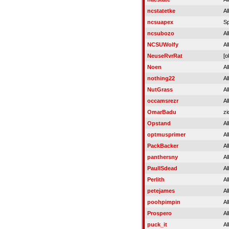
ncstatetke
Al
ncsuapex
S
ncsubozo
Al
NCSUWolfy
Al
NeuseRvrRat
[o
Noen
Al
nothing22
Al
NutGrass
Al
occamsrezr
Al
OmarBadu
zi
Opstand
Al
optmusprimer
Al
PackBacker
Al
panthersny
Al
PaulISdead
Al
Perlith
Al
petejames
Al
poohpimpin
Al
Prospero
Al
puck_it
Al