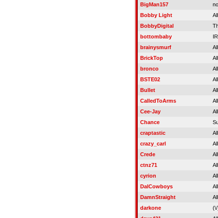
BigMan157
no
Bobby Light
Al
BobbyDigital
Th
bottombaby
I
brainysmurf
Al
BrickTop
Al
bronco
Al
BSTE02
Al
Bullet
Al
CalledToArms
Al
Cee-Jay
Al
Chance
S
craptastic
Al
crazy_carl
Al
Crede
Al
ctnz71
Al
cyrion
Al
DalCowboys
Al
DamnStraight
Al
darkone
(\/