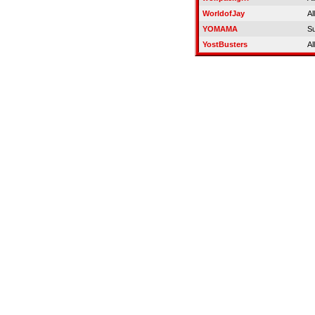
WorldofJay
Al
YOMAMA
S
YostBusters
Al