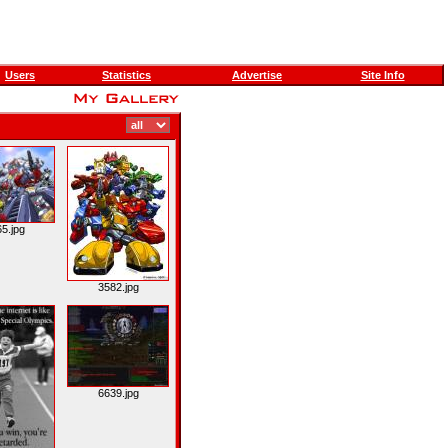
Users
Statistics
Advertise
Site Info
5.jpg
3582.jpg
6639.jpg