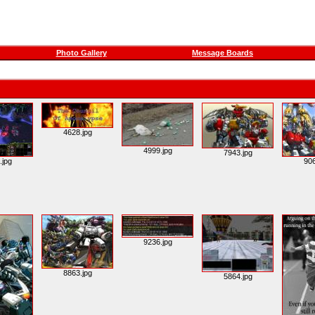
Photo Gallery
Message Boards
4628.jpg
4999.jpg
7943.jpg
.jpg
906
9236.jpg
8863.jpg
5864.jpg