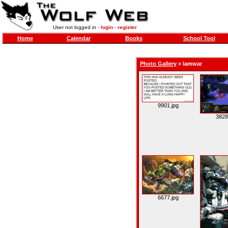
User not logged in -
login
-
register
Home
Calendar
Books
School Tool
Photo Gallery
»
Iamwar
9901.jpg
3828
6677.jpg